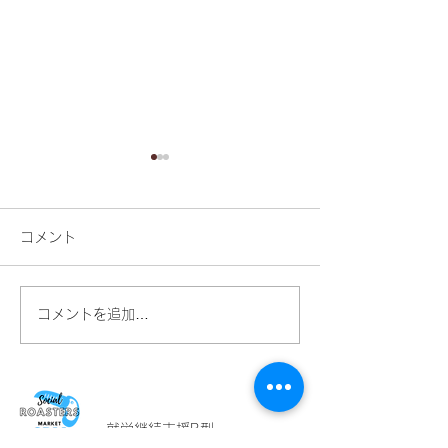
コメント
コメントを追加…
焙煎で引き出す、コーヒ
おいしいコーヒ
ー豆の個性
選ぶところから
就労継続支援B型