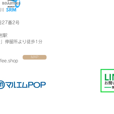
川
27番2号
岩駅
会」停留所より徒歩1分
MAP
ffee.shop