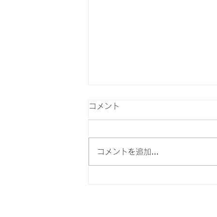
コメント
コメントを追加…
焙煎した後にも、もう一度。
二度目のハンドピック