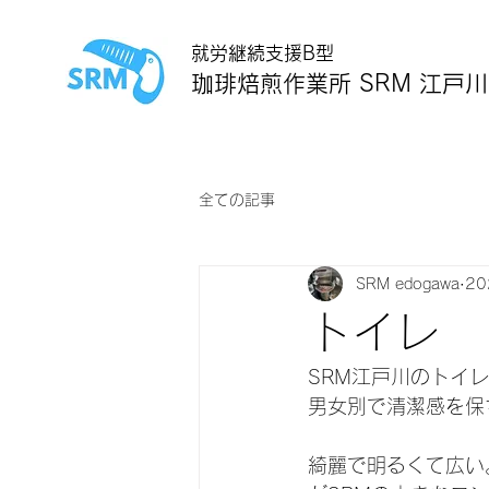
就労継続支援B型
珈琲焙煎作業所 SRM 江戸川
全ての記事
SRM edogawa
2
トイレ
SRM江戸川のトイ
男女別で清潔感を保
綺麗で明るくて広い