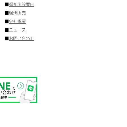
■
福祉施設案内
■
珈琲販売
■
会社概要
​■
ニュース
■
お問い合わせ