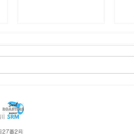
焙煎で引き出す、コーヒー豆
おい
の個性
とこ
川
27番2号