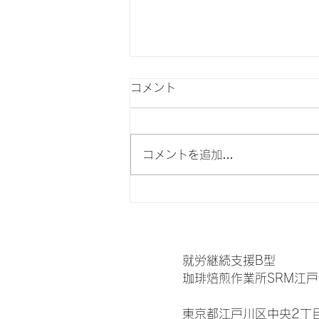
コメント
コメントを追加…
焙煎した後にも、もう一度。
二度目のハンドピック
就労継続支援B型
珈琲焙煎作業所SRM江戸
東京都江戸川区中央2丁目