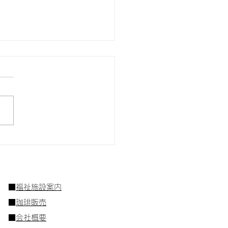
しいコーヒーは豆を選ぶ
ろから
■
福祉施設案内
■
珈琲販売
■
会社概要