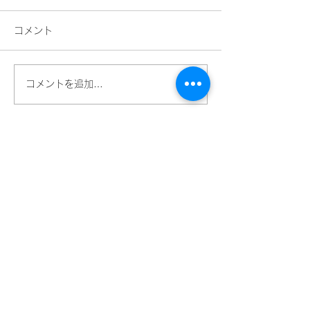
コメント
コメントを追加…
焙煎で引き出す、コーヒ
おいしいコーヒ
ー豆の個性
選ぶところから
就労継続支援B型
珈琲焙煎作業所SRM江戸川
東京都江戸川区中央2丁目27番2号
エビヤビル2階
葛西駅、一之江駅、新小岩駅
​から新小29バス「同潤会」停留所より
徒歩1分
TEL
03-5678-9772
FAX
03-5678-9773
Mail
info@srm-tokyo-coffee.shop