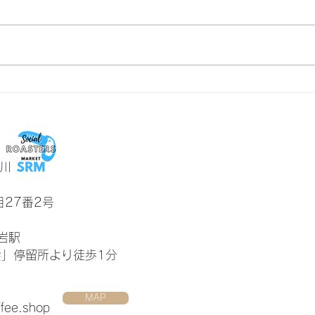
焙煎で引き出す、コーヒー豆
おい
の個性
とこ
川
27番2号
岩駅
会」停留所より徒歩1分
MAP
ffee.shop