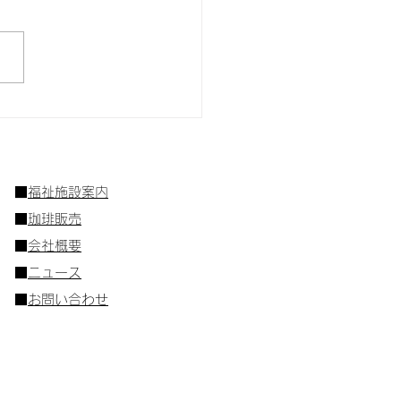
しいコーヒーは豆を選ぶ
ろから
■
福祉施設案内
■
珈琲販売
■
会社概要
​■
ニュース
■
お問い合わせ