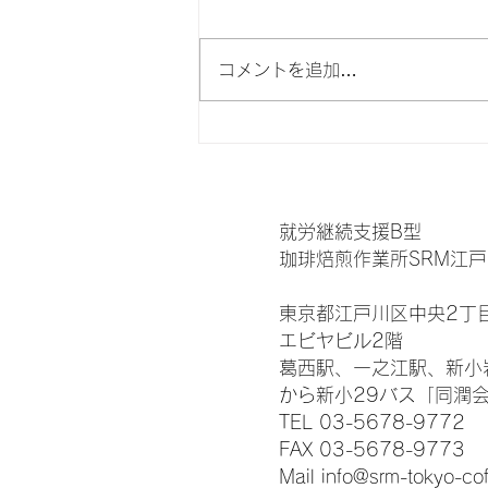
コメントを追加…
焙煎した後にも、もう一度。
二度目のハンドピック
就労継続支援B型
珈琲焙煎作業所SRM江戸
東京都江戸川区中央2丁目
エビヤビル2階
葛西駅、一之江駅、新小
​から新小29バス「同潤
TEL 03-5678-9772‬
FAX 03-5678-9773
Mail
info@srm-tokyo-co