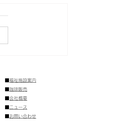
しいコーヒーは豆を選ぶ
ろから
■
福祉施設案内
■
珈琲販売
■
会社概要
​■
ニュース
■
お問い合わせ