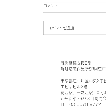
コメント
コメントを追加…
焙煎した後にも、もう一度。
二度目のハンドピック
就労継続支援B型
珈琲焙煎作業所SRM江戸
東京都江戸川区中央2丁目
エビヤビル2階
葛西駅、一之江駅、新小
​から新小29バス「同潤
TEL 03-5678-9772‬