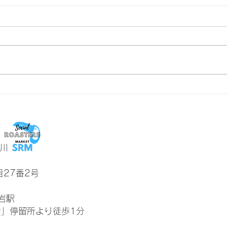
焙煎で引き出す、コーヒー豆
おい
の個性
とこ
川
27番2号
岩駅
会」停留所より徒歩1分