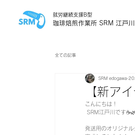
就労継続支援B型
珈琲焙煎作業所 SRM 江戸川
全ての記事
SRM edogawa
2
【新アイ
こんにちは！
 SRM江戸川です☕️🌿.
発送用のオリジナル